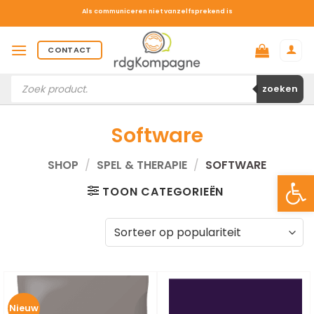
Ga
Als communiceren niet vanzelfsprekend is
naar
inhoud
CONTACT
Producten
zoeken
zoeken
Software
SHOP
/
SPEL & THERAPIE
/
SOFTWARE
Toolb
TOON CATEGORIEËN
Nieuw