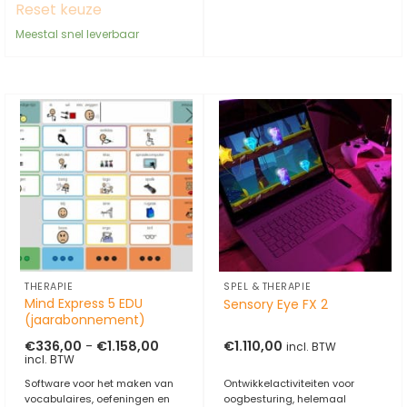
Reset keuze
Meestal snel leverbaar
THERAPIE
SPEL & THERAPIE
Mind Express 5 EDU
Sensory Eye FX 2
(jaarabonnement)
Prijsklasse:
€
336,00
-
€
1.158,00
€
1.110,00
incl. BTW
€336,00
incl. BTW
tot
€1.158,00
Software voor het maken van
Ontwikkelactiviteiten voor
vocabulaires, oefeningen en
oogbesturing, helemaal