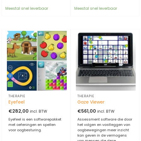
Meestal snel leverbaar
Meestal snel leverbaar
THERAPIE
THERAPIE
Eyefeel
Gaze Viewer
€
282,00
€
561,00
incl. BTW
incl. BTW
Eyefeel is een softwarepakket
Assessment software die door
met oefeningen en spellen
het volgen en vastleggen van
voor oogbesturing.
oogbewegingen meer inzicht
kan geven in de vermogens
van mensen die deze