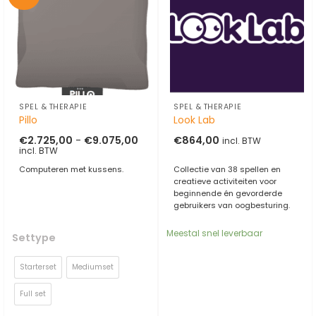
SPEL & THERAPIE
SPEL & THERAPIE
Pillo
Look Lab
Prijsklasse:
€
2.725,00
-
€
9.075,00
€
864,00
incl. BTW
€2.725,00
incl. BTW
tot
€9.075,00
Computeren met kussens.
Collectie van 38 spellen en
creatieve activiteiten voor
beginnende én gevorderde
gebruikers van oogbesturing.
Meestal snel leverbaar
Settype
Starterset
Mediumset
Full set