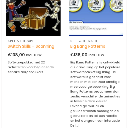
SPEL & THERAPIE
SPEL & THERAPIE
Switch Skills – Scanning
Big Bang Patterns
€
138,00
€
138,00
incl. BTW
incl. BTW
Softwarepakket met 22
Big Bang Patterns is ontwikkeld
activiteiten voor beginnende
als aanvulling op het populaire
schakelaargebruikers.
softwarepakket Big Bang. De
software is geschikt voor
mensen met een zeer ernstige
meervoudige beperking. Big
Bang Patterns bevat meer dan
zestig verschillende animaties
in twee heldere kleuren.
Levendige muziek en
geluidseffecten moedigen de
gebruiker aan tot een reactie
en het aangaan van interactie.
De [...]