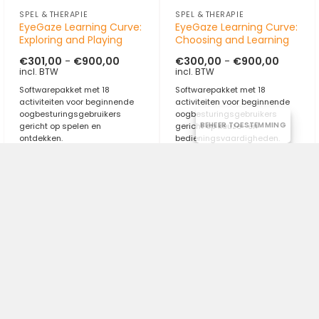
SPEL & THERAPIE
SPEL & THERAPIE
EyeGaze Learning Curve:
EyeGaze Learning Curve:
Exploring and Playing
Choosing and Learning
Prijsklasse:
Prijsklas
€
301,00
-
€
900,00
€
300,00
-
€
900,00
€301,00
€300,0
incl. BTW
incl. BTW
tot
tot
€900,00
€900,0
Softwarepakket met 18
Softwarepakket met 18
activiteiten voor beginnende
activiteiten voor beginnende
oogbesturingsgebruikers
oogbesturingsgebruikers
BEHEER TOESTEMMING
gericht op spelen en
gericht op keuze- en
ontdekken.
bedieningsvaardigheden.
Licentie
Licentie
1 Gebruiker
5 Gebruikers
1 Gebruiker
5 Gebruikers
10 Gebruikers
10 Gebruikers
Reset keuze
Reset keuze
Meestal snel leverbaar
Meestal snel leverbaar