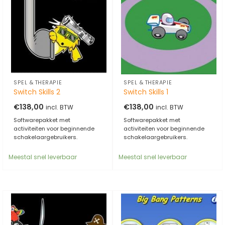
SPEL & THERAPIE
SPEL & THERAPIE
Switch Skills 2
Switch Skills 1
€
138,00
€
138,00
incl. BTW
incl. BTW
Softwarepakket met
Softwarepakket met
activiteiten voor beginnende
activiteiten voor beginnende
schakelaargebruikers.
schakelaargebruikers.
Meestal snel leverbaar
Meestal snel leverbaar