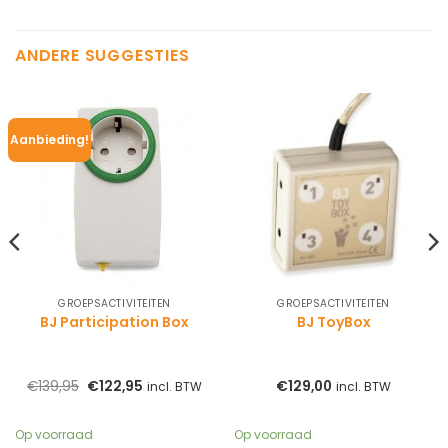
ANDERE SUGGESTIES
Aanbieding!
GROEPSACTIVITEITEN
GROEPSACTIVITEITEN
BJ Participation Box
BJ ToyBox
sklasse:
Oorspronkelijke
Huidige
€
139,95
€
122,95
€
129,00
incl. BTW
incl. BTW
725,00
prijs
prijs
was:
is:
075,00
€139,95.
€122,95.
Op voorraad
Op voorraad