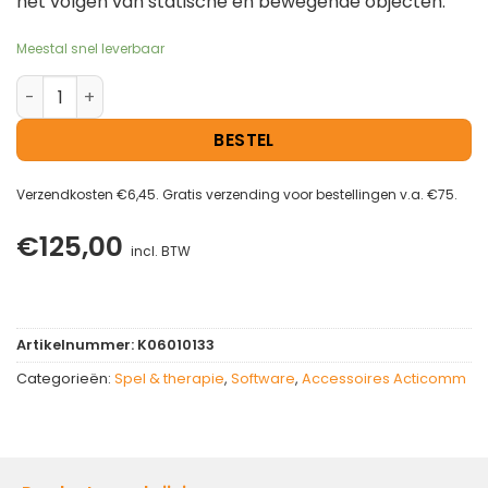
het volgen van statische en bewegende objecten.
Meestal snel leverbaar
Target and Touch: Music aantal
BESTEL
Verzendkosten €6,45. Gratis verzending voor bestellingen v.a. €75.
€
125,00
incl. BTW
Artikelnummer:
K06010133
Categorieën:
Spel & therapie
,
Software
,
Accessoires Acticomm