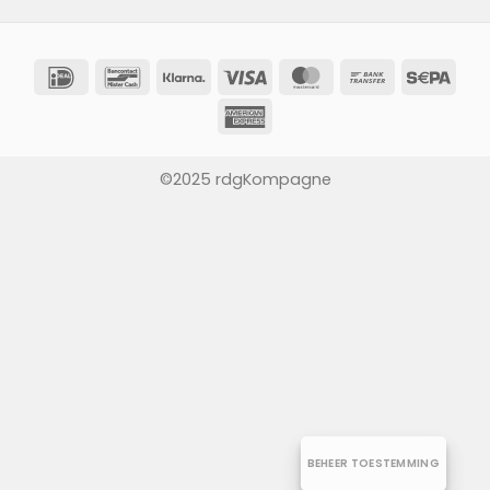
IDeal
Bancontact
Klarna
Visa
MasterCard
Bank
Sep
Transfer
American
Express
©2025 rdgKompagne
BEHEER TOESTEMMING