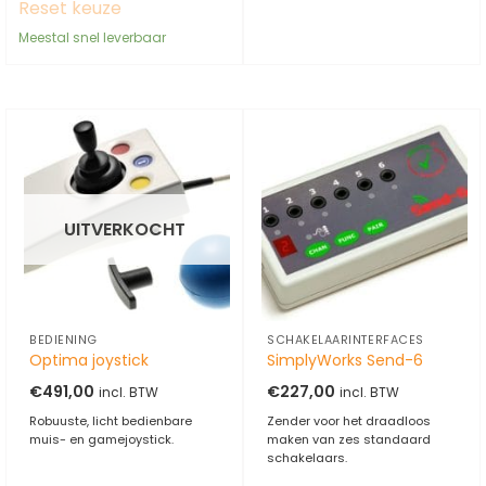
Reset keuze
Meestal snel leverbaar
UITVERKOCHT
BEDIENING
SCHAKELAARINTERFACES
Optima joystick
SimplyWorks Send-6
€
491,00
€
227,00
incl. BTW
incl. BTW
Robuuste, licht bedienbare
Zender voor het draadloos
muis- en gamejoystick.
maken van zes standaard
schakelaars.