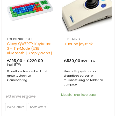
TOETSENBORDEN
BEDIENING
Clevy QWERTY Keyboard
BlueLine joystick
3 – Tri-Mode (USB |
Bluetooth | SimplyWorks)
Prijsklasse:
€
195,00
-
€
220,00
€
530,00
incl. BTW
€195,00
incl. BTW
tot
€220,00
Draadloos toetsenbord met
Bluetooth joystick voor
grote toetsen en
draadloze cursor‑ en
kleurcodering.
muisbesturing op tablet en
computer.
Meestal snel leverbaar
letterweergave
kleine letters
hoofdletters