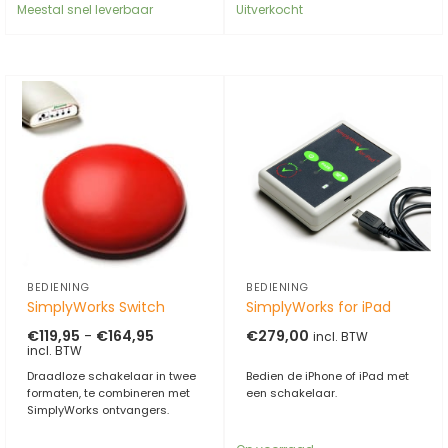
Meestal snel leverbaar
Uitverkocht
BEDIENING
BEDIENING
SimplyWorks Switch
SimplyWorks for iPad
Prijsklasse:
€
119,95
-
€
164,95
€
279,00
incl. BTW
€119,95
incl. BTW
tot
€164,95
Draadloze schakelaar in twee
Bedien de iPhone of iPad met
formaten, te combineren met
een schakelaar.
SimplyWorks ontvangers.