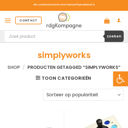
Ga
Als communiceren niet vanzelfsprekend is
naar
inhoud
CONTACT
Producten
zoeken
zoeken
simplyworks
SHOP
/
PRODUCTEN GETAGGED “SIMPLYWORKS”
Toolb
TOON CATEGORIEËN