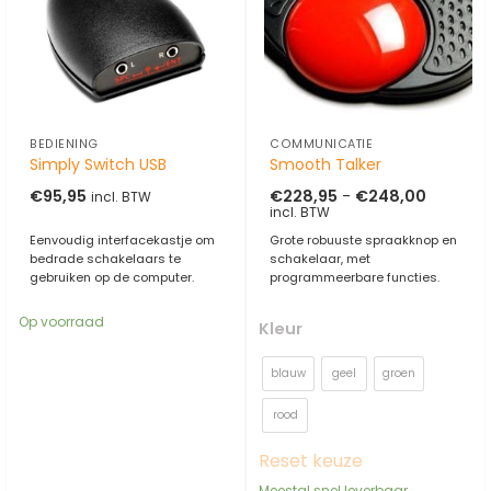
BEDIENING
COMMUNICATIE
Simply Switch USB
Smooth Talker
Prijsklas
€
95,95
€
228,95
-
€
248,00
incl. BTW
€228,95
incl. BTW
tot
€248,00
Eenvoudig interfacekastje om
Grote robuuste spraakknop en
bedrade schakelaars te
schakelaar, met
gebruiken op de computer.
programmeerbare functies.
Op voorraad
Kleur
blauw
geel
groen
rood
Reset keuze
Meestal snel leverbaar