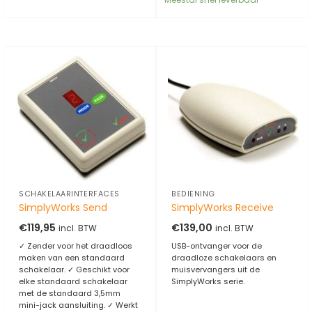
SCHAKELAARINTERFACES
BEDIENING
SimplyWorks Send
SimplyWorks Receive
€
119,95
€
139,00
incl. BTW
incl. BTW
✓ Zender voor het draadloos
USB-ontvanger voor de
maken van een standaard
draadloze schakelaars en
schakelaar. ✓ Geschikt voor
muisvervangers uit de
elke standaard schakelaar
SimplyWorks serie.
met de standaard 3,5mm
mini-jack aansluiting. ✓ Werkt