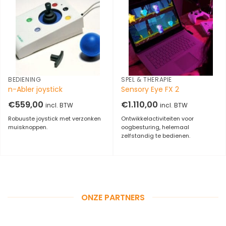
BEDIENING
SPEL & THERAPIE
n-Abler joystick
Sensory Eye FX 2
€
559,00
€
1.110,00
incl. BTW
incl. BTW
Robuuste joystick met verzonken
Ontwikkelactiviteiten voor
muisknoppen.
oogbesturing, helemaal
zelfstandig te bedienen.
ONZE PARTNERS