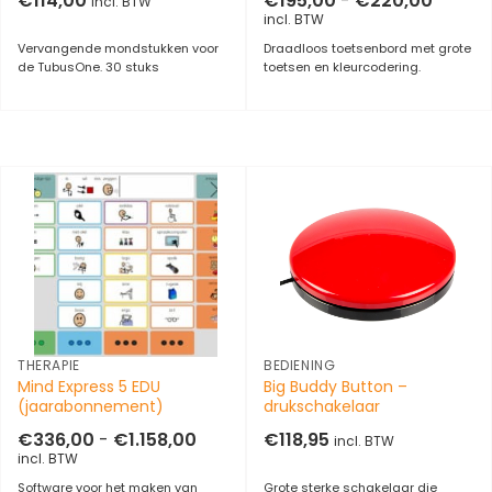
€
114,00
€
195,00
-
€
220,00
incl. BTW
€195,0
incl. BTW
tot
€220,
Vervangende mondstukken voor
Draadloos toetsenbord met grote
de TubusOne. 30 stuks
toetsen en kleurcodering.
THERAPIE
BEDIENING
Mind Express 5 EDU
Big Buddy Button –
(jaarabonnement)
drukschakelaar
Prijsklasse:
€
336,00
-
€
1.158,00
€
118,95
incl. BTW
€336,00
incl. BTW
tot
€1.158,00
Software voor het maken van
Grote sterke schakelaar die