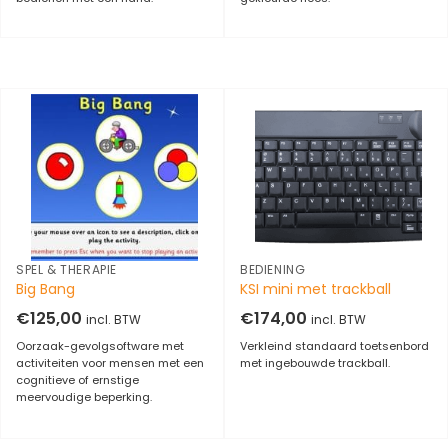
SPEL & THERAPIE
BEDIENING
Big Bang
KSI mini met trackball
€
125,00
€
174,00
incl. BTW
incl. BTW
Oorzaak-gevolgsoftware met
Verkleind standaard toetsenbord
activiteiten voor mensen met een
met ingebouwde trackball.
cognitieve of ernstige
meervoudige beperking.