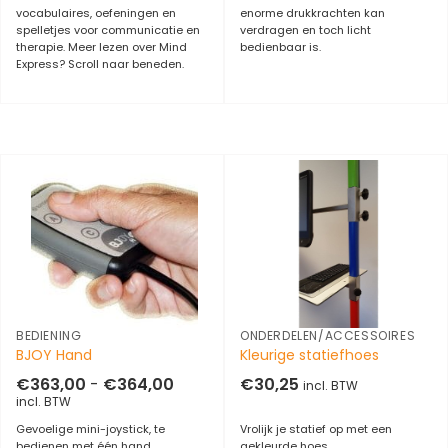
vocabulaires, oefeningen en
enorme drukkrachten kan
spelletjes voor communicatie en
verdragen en toch licht
therapie. Meer lezen over Mind
bedienbaar is.
Express? Scroll naar beneden.
BEDIENING
ONDERDELEN/ACCESSOIRES
BJOY Hand
Kleurige statiefhoes
Prijsklasse:
€
363,00
-
€
364,00
€
30,25
incl. BTW
€363,00
incl. BTW
tot
€364,00
Gevoelige mini-joystick, te
Vrolijk je statief op met een
bedienen met één hand.
gekleurde hoes.