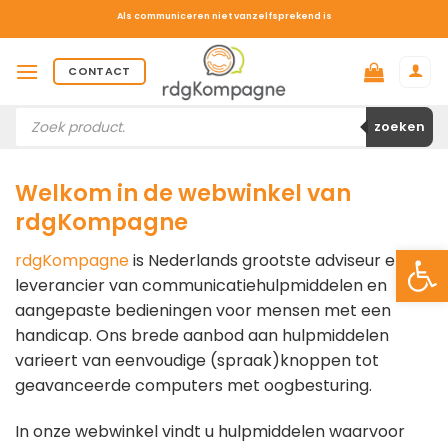
Ga
Als communiceren niet vanzelfsprekend is
naar
inhoud
CONTACT
Producten
zoeken
zoeken
Welkom in de webwinkel van
rdgKompagne
Toolb
rdgKompagne
is Nederlands grootste adviseur en
leverancier van communicatiehulpmiddelen en
aangepaste bedieningen voor mensen met een
handicap. Ons brede aanbod aan hulpmiddelen
varieert van eenvoudige (spraak)knoppen tot
geavanceerde computers met oogbesturing.
In onze webwinkel vindt u hulpmiddelen waarvoor