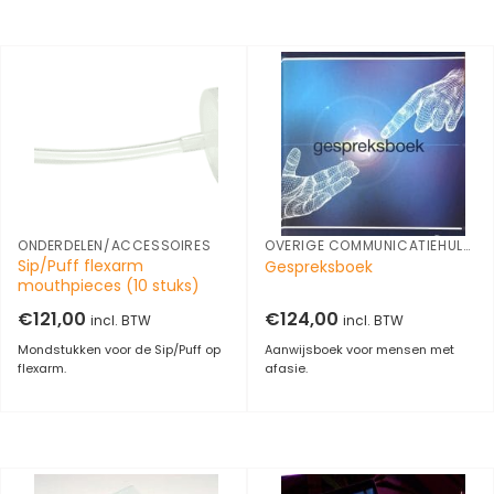
ONDERDELEN/ACCESSOIRES
OVERIGE COMMUNICATIEHULPMIDDELEN
Sip/Puff flexarm
Gespreksboek
mouthpieces (10 stuks)
€
121,00
€
124,00
incl. BTW
incl. BTW
Mondstukken voor de Sip/Puff op
Aanwijsboek voor mensen met
flexarm.
afasie.