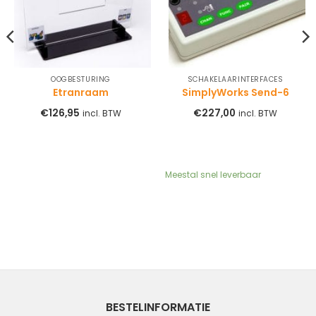
OOGBESTURING
SCHAKELAARINTERFACES
Etranraam
SimplyWorks Send-6
€
126,95
€
227,00
incl. BTW
incl. BTW
Meestal snel leverbaar
BESTELINFORMATIE