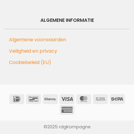
ALGEMENE INFORMATIE
Algemene voorwaarden
Veiligheid en privacy
Cookiebeleid (EU)
IDeal
Bancontact
Klarna
Visa
MasterCard
Bank
Sep
Transfer
American
Express
©2025 rdgKompagne