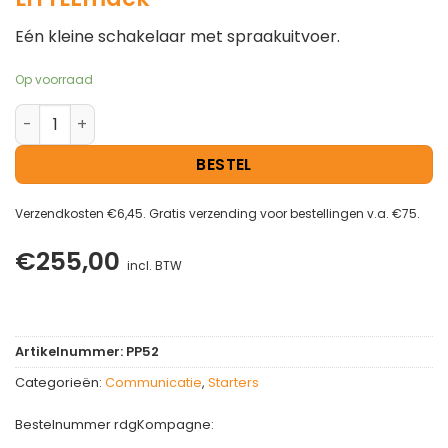
Eén kleine schakelaar met spraakuitvoer.
Op voorraad
LITTLEmack aantal
BESTEL
Verzendkosten €6,45. Gratis verzending voor bestellingen v.a. €75.
€
255,00
incl. BTW
Artikelnummer:
PP52
Categorieën:
Communicatie
,
Starters
Bestelnummer rdgKompagne: